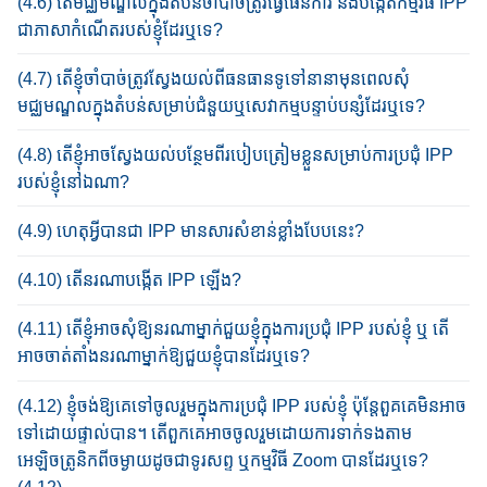
(4.6) តើ​មជ្ឈមណ្ឌល​ក្នុង​តំបន់ចាំបាច់ត្រូវ​ធ្វើ​ផែនការ និង​បង្កើត​កម្មវិធី​ IPP
ជា​ភាសា​​កំណើត​របស់ខ្ញុំដែរឬទេ​?
(4.7) តើខ្ញុំចាំបាច់ត្រូវ​ស្វែងយល់​ពី​ធនធាន​ទូទៅ​នានា​មុនពេល​សុំ​
មជ្ឈមណ្ឌល​ក្នុង​តំបន់​សម្រាប់​ជំនួយ​ឬ​សេវាកម្ម​បន្ទាប់បន្សំ​ដែរឬទេ​?
(4.8) តើខ្ញុំ​អាច​ស្វែងយល់បន្ថែម​ពីរបៀប​ត្រៀម​ខ្លួន​សម្រាប់​ការ​ប្រ​ជុំ IPP
របស់​ខ្ញុំ​នៅ​ឯណា?​
(4.9) ហេតុអ្វី​បាន​ជា​ IPP មាន​សារសំខាន់​ខ្លាំងបែបនេះ?​
(4.10) តើនរណាបង្កើត IPP ឡើង?
(4.11) តើ​ខ្ញុំ​អាច​សុំ​ឱ្យ​នរណា​ម្នាក់​ជួយ​ខ្ញុំ​ក្នុង​​ការ​ប្រ​ជុំ IPP របស់​ខ្ញុំ ឬ តើ​
អាច​​ចាត់​តាំង​នរណា​ម្នាក់​​​ឱ្យ​ជួយ​ខ្ញុំ​បានដែរឬទេ​?​
(4.12) ខ្ញុំចង់​ឱ្យ​គេ​ទៅចូលរួម​ក្នុងការ​ប្រ​ជុំ IPP របស់ខ្ញុំ ប៉ុន្តែ​ពួគគេមិន​អាច​
ទៅ​ដោយ​ផ្ទាល់​បាន។​ តើពួកគេអាចចូលរួមដោយការទាក់ទងតាម
អេឡិចត្រូនិកពីចម្ងាយដូចជាទូរសព្ទ ឬកម្មវិធី Zoom បានដែរឬទេ?