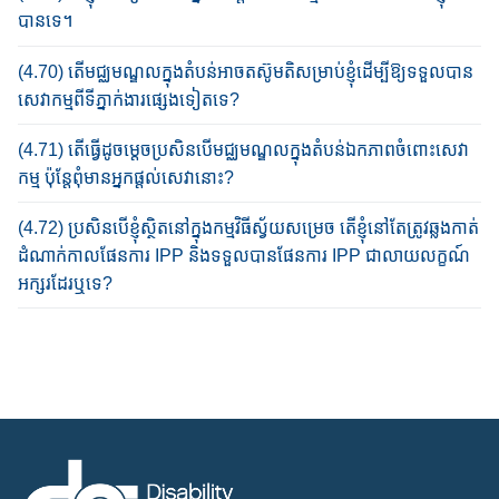
បានទេ។
(4.70) តើមជ្ឈមណ្ឌលក្នុងតំ​បន់​អាច​តស៊ូ​ម​តិ​​​សម្រាប់ខ្ញុំ​ដើម្បី​ឱ្យទទួល​បាន​
សេវាកម្ម​ពី​ទី​ភ្នាក់ងារ​ផ្សេង​ទៀតទេ?
(4.71) តើធ្វើដូចម្តេច​ប្រ​សិន​បើ​មជ្ឈ​មណ្ឌល​​ក្នុង​តំ​បន់​ឯកភាព​ចំពោះ​សេវា
កម្ម ប៉ុន្តែ​ពុំ​មាន​​អ្នក​ផ្តល់​សេវានោះ?​
(4.72) ប្រសិនបើ​ខ្ញុំ​ស្ថិតនៅក្នុង​កម្មវិធី​ស្វ័យ​​សម្រេច​ តើខ្ញុំនៅតែ​ត្រូ​វ​ឆ្លងកាត់​
ដំណាក់​កា​​ល​​ផែនការ​ IPP និង​ទទួលបាន​ផែនការ​ IPP​ ជា​លាយលក្ខណ៍​
អក្សរ​ដែរឬទេ​?