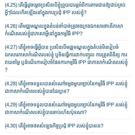
(4.25) តើ​ធ្វើ​ដូច​ម្តេច​ប្រ​សិន​បើ​ខ្ញុំ​ព្រួយ​បារម្ភ​​​អំពី​ការ​តាមដានឱ្យ​ជាប់​​គ្រប់​
អ្វីៗ​​ដែល​​កើតឡើង​នៅក្នុង​ការ​ប្រ​ជុំ IPP របស់ខ្ញុំ?
(4.26) តើមជ្ឈមណ្ឌល​ក្នុងតំបន់​ចាំបាច់​ត្រូវ​ចងក្រងឯកសារ​ថាតើ​ភាសា​
កំណើត​របស់​ខ្ញុំជាភាសាអ្វី​នៅក្នុង​កម្មវិធី​ IPP?
(4.27) តើខ្ញុំអាចធ្វើអ្វីបាន ប្រសិនបើ​មជ្ឈ​មណ្ឌលក្នុងតំបន់​មិន​រៀបចំ
ឯកសារ​ភាសា​កំណើត​របស់ខ្ញុំ​ ឬ​មិន​ធ្វើការដាក់បញ្ចូល​ ការ​ត្រួតពិនិត្យ​ ការ
វាយតម្លៃ ឬ​ដំណើរការ​រៀបចំផែនការ​កម្មវិធី​ IPP ជា​ភាសា​កំណើ​ត​​​​​​របស់ខ្ញុំ​
?
(4.28) តើខ្ញុំ​អាច​ទទួលបាន​សំណៅ​ចម្លង​មួយ​ច្បាប់​នៃ​កម្មវិធី​ IPP របស់ខ្ញុំ​
ជាភាសា​កំណើតរបស់ខ្ញុំ​បានដែរឬទេ​?
(4.29) តើខ្ញុំ​អាច​ទទួលបាន​សំណៅ​ចម្លង​មួយច្បាប់​នៃ​កម្មវិធី​ IPP របស់ខ្ញុំ​
ជាភាសា​កំណើតរបស់ខ្ញុំ​បានឆាប់រហ័ស​ប៉ុនណា​?
(4.30) តើខ្ញុំអាច​ថតសំឡេង​កិច្ច​ប្រជុំ​ IPP របស់ខ្ញុំបានទេ​?