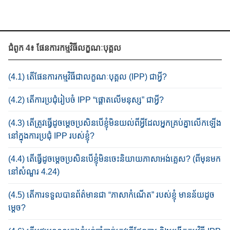
ជំ​ពូក​ 4៖ ផែនការ​កម្ម​វិធី​​លក្ខណៈ​បុគ្គល
(4.1) តើផែនការកម្មវិធីជាលក្ខណៈ​បុគ្គ​ល (IPP) ជាអ្វី?
(4.2) តើ​ការ​ប្រជុំ​រៀប​ចំ IPP “ផ្តោត​លើ​មនុស្ស​” ជាអ្វី?
(4.3) តើត្រូវ​ធ្វើដូចម្តេចប្រសិនបើខ្ញុំ​មិន​យល់​​ពី​អ្វី​ដែល​អ្នកគ្រប់គ្នាលើក​ឡើង​​
នៅ​ក្នុង​ការប្រ​ជុំ IPP របស់ខ្ញុំ?​
(4.4) តើធ្វើដូចម្តេច​ប្រ​សិន​បើ​ខ្ញុំ​​មិន​ចេះ​និយាយ​ភាសាអង់គ្លេស​? (ពីមុនមក​
នៅ​សំណួរ​​ 4.24)
(4.5) តើការទទួលបាន​ព័ត៌មាន​ជា​ “ភាសា​កំណើត” របស់ខ្ញុំ​ មានន័យដូច
ម្តេច​?