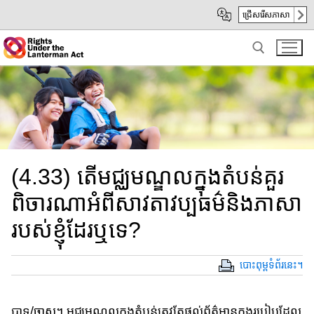
Skip
Skip
ជ្រើសរើសភាសា
to
to
Main
sub
Content
navigation
Search for:
(4.33) តើមជ្ឈមណ្ឌលក្នុងតំបន់គួរ​
ពិចារណា​​អំពីសាវតា​វប្បធម៌​និង​ភាសា​
របស់ខ្ញុំដែរឬទេ​?
បោះពុម្ពទំព័រនេះ។
បាទ/ចាស។ មជ្ឈមណ្ឌល​ក្នុង​តំបន់​ត្រូវតែ​ផ្តល់ព័ត៌មាន​ក្នុង​របៀបដែល​