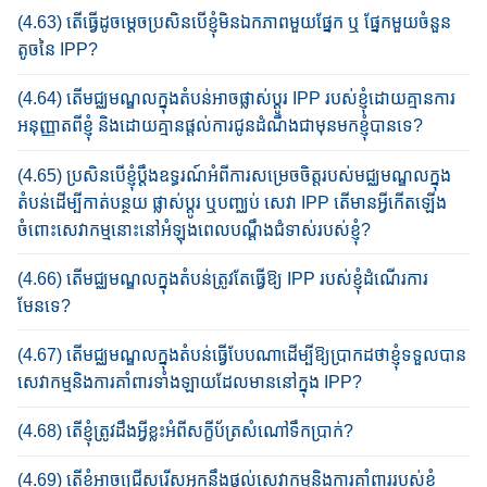
(4.63) តើ​ធ្វើដូចម្តេច​ប្រ​សិន​បើ​ខ្ញុំ​មិន​ឯកភាព​​មួយ​ផ្នែក ឬ ផ្នែក​មួយ​ចំនួន​
តូច​នៃ​ IPP?​
(4.64) តើ​មជ្ឈ​មណ្ឌល​ក្នុងតំ​បន់អាច​​ផ្លាស់​​​​​ប្តូរ IPP របស់​ខ្ញុំ​​ដោយ​គ្មាន​ការ​
អនុញ្ញាតពី​ខ្ញុំ និង​ដោយ​គ្មាន​ផ្តល់ការជូន​ដំណឹង​ជា​មុន​មក​ខ្ញុំ​បានទេ?​
(4.65) ប្រសិនបើខ្ញុំប្តឹងឧទ្ធរណ៍​អំពីការ​សម្រេច​ចិត្ត​របស់មជ្ឈមណ្ឌលក្នុង
តំបន់​ដើម្បីកាត់បន្ថយ​ ផ្លាស់ប្តូរ​ ឬបញ្ឈប់ សេវា IPP តើមានអ្វីកើត​ឡើង​
ចំពោះ​សេវាកម្មនោះ​នៅអំឡុង​ពេល​បណ្ដឹង​ជំទាស់​របស់ខ្ញុំ?
(4.66) តើ​មជ្ឈ​មណ្ឌលក្នុងតំបន់​ត្រូវ​តែ​ធ្វើ​ឱ្យ​ IPP របស់ខ្ញុំ​ដំណើរការ​
មែនទេ?​
(4.67) តើ​មជ្ឈ​មណ្ឌល​ក្នុងតំ​បន់​ធ្វើបែប​ណា​ដើម្បី​ឱ្យ​ប្រាកដ​ថា​ខ្ញុំ​ទទួល​បាន​
សេវាកម្មនិង​ការគាំ​ពារ​ទាំងឡាយ​ដែល​មាននៅក្នុង IPP?
(4.68) តើខ្ញុំត្រូវដឹងអ្វីខ្លះអំពីសក្ខីប័ត្រ​សំណៅ​​ទឹកប្រាក់?
(4.69) តើខ្ញុំ​អាច​ជ្រើសរើស​អ្នក​នឹង​ផ្តល់​សេវាកម្មនិង​ការគាំពាររបស់ខ្ញុំ​