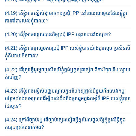
(4.19) តើ​ខ្ញុំ​អាច​ស្នើ​សុំ​ឱ្យ​មាន​ការ​ប្រ​ជុំ IP​P នៅពេលណា​មួយ​ដែល​ខ្ញុំ​ប្តូរ​
ការ​គាំ​ពារ​របស់​ខ្ញុំ​បានទេ?​
(4.20) តើខ្ញុំ​អាច​ទទួលបាន​កិច្ចប្រជុំ​ IPP បន្ទាន់​បានដែរឬទេ​?
(4.21) តើខ្ញុំ​អាច​ចូលរួម​ការ​ប្រ​ជុំ IPP របស់​ខ្ញុំ​បាន​យ៉ាង​ដូចម្តេច ប្រ​សិន​បើ​
ខ្ញុំ​​និយាយ​មិន​​បាន?​
(4.22) តើត្រូវធ្វើដូម្តេច​ប្រសិនបើខ្ញុំ​ថ្លង់ឬ​ធ្ងន់ត្រចៀក​ ពិការភ្នែក​ និង​ខ្សោយ​
គំហើញ​?
(4.23) តើខ្ញុំអាច​​ស្នើសុំ​មជ្ឈមណ្ឌលក្នុង​តំបន់​​ឱ្យផ្តល់ជំនួយ​និង​សេវាកម្ម​
បន្ថែម​យ៉ាង​សមស្រប​ដើម្បី​យល់ដឹង​និង​ចូលរួម​ក្នុងកម្មវិធី​ IPP របស់ខ្ញុំ​បាន
ដែរឬទេ​?
(4.24) ក្រៅពីច្បាប់​រដ្ឋ​ តើច្បាប់ផ្សេងទៀត​អ្វីខ្លះ​ដែលផ្តល់​ឱ្យខ្ញុំ​នូវសិទ្ធិក្នុង​
ការ​ប្រាស្រ័យ​ទាក់ទង​?