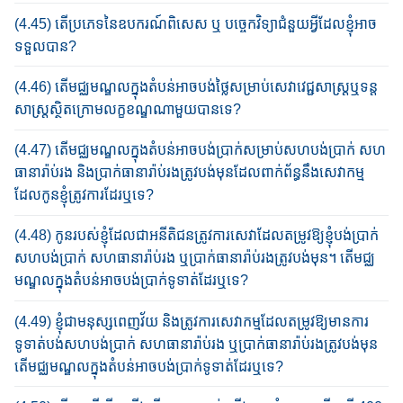
(4.45) តើ​ប្រ​ភេទ​នៃ​ឧបករណ៍​ពិសេស ឬ បច្ចេកវិទ្យា​ជំនួយ​​អ្វី​ដែល​ខ្ញុំ​អាច​
ទទួល​បាន​?​
(4.46) តើ​មជ្ឈមណ្ឌលក្នុងតំបន់​អាច​បង់​ថ្លៃ​សម្រាប់​សេវាវេជ្ជសាស្រ្ត​​ឬទន្ត
សាស្រ្ត​ស្ថិតក្រោម​លក្ខខណ្ឌ​ណាមួយបាន​ទេ?​
(4.47) តើមជ្ឈមណ្ឌលក្នុង​តំបន់​អាច​បង់​ប្រាក់សម្រាប់​សហបង់ប្រាក់ សហ
ធានា​រ៉ាប់រង​ និង​ប្រាក់ធានារ៉ាប់រង​ត្រូវបង់មុន​ដែលពាក់ព័ន្ធនឹង​សេវាកម្ម​
ដែលកូនខ្ញុំ​ត្រូវការដែរឬទេ​?
(4.48) កូន​របស់ខ្ញុំដែលជាអនីតិជន​ត្រូវ​ការ​​​​​សេវា​ដែល​តម្រូវ​ឱ្យខ្ញុំ​បង់ប្រាក់​
សហបង់​ប្រា​ក់ សហធានារ៉ាប់រង​ ឬ​ប្រាក់ធានារ៉ាប់រង​ត្រូវ​បង់​មុន​។ តើ​​មជ្ឈ​
មណ្ឌល​ក្នុង​តំបន់អាច​បង់​ប្រាក់ទូទាត់ដែរឬទេ​?
(4.49) ខ្ញុំ​ជាមនុស្សពេញវ័យ​ និង​ត្រូវការ​សេវាកម្មដែល​តម្រូវ​​ឱ្យមានការ
ទូទាត់​បង់​សហបង់ប្រាក់ សហធានារ៉ាប់រង​ ឬ​ប្រាក់​ធានារ៉ាប់រង​ត្រូវបង់មុន​
តើ​​មជ្ឈ​មណ្ឌល​ក្នុង​តំបន់អាច​បង់​ប្រាក់ទូទាត់ដែរឬទេ​?​