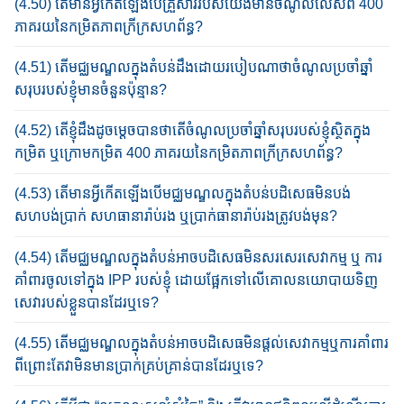
(4.50) តើមានអ្វីកើតឡើងបើ​គ្រួសាររបស់​យើង​មាន​ចំណូលលើស​ពី​​ 400
ភាគរយ​នៃ​​កម្រិត​ភាព​ក្រីក្រ​សហព័ន្ធ​?
(4.51) តើ​មជ្ឈមណ្ឌលក្នុង​តំបន់​ដឹង​ដោយ​របៀបណា​ថា​ចំណូលប្រចាំឆ្នាំ​
សរុប​របស់​ខ្ញុំ​មានចំនួន​ប៉ុន្មាន​?
(4.52) តើខ្ញុំដឹងដូចម្តេចបានថា​តើ​ចំណូល​ប្រចាំឆ្នាំសរុប​របស់ខ្ញុំ​ស្ថិត​ក្នុង
កម្រិត​ ឬ​ក្រោម​​កម្រិត​ 400 ភាគរយនៃ​កម្រិត​ភាព​ក្រីក្រ​សហព័ន្ធ​?
(4.53) តើមានអ្វីកើតឡើង​បើ​មជ្ឈ​មណ្ឌល​ក្នុងតំបន់​បដិសេធ​មិនបង់​
សហបង់ប្រាក់ សហធានារ៉ាប់រង​ ឬ​ប្រាក់ធានារ៉ាប់រង​ត្រូវ​បង់មុន​?
(4.54) តើមជ្ឈមណ្ឌលក្នុងតំបន់​​អាច​បដិសេធ​មិន​សរសេរ​សេវាកម្ម ឬ ការ​
គាំ​ពារ​​ចូល​ទៅ​ក្នុង IPP របស់​ខ្ញុំ ដោយ​ផ្អែក​​ទៅលើ​គោល​នយោបាយ​ទិញ​
សេវា​របស់​ខ្លួន​បាន​ដែរ​ឬទេ?​
(4.55) តើ​មជ្ឈមណ្ឌលក្នុងតំបន់អាច​បដិសេធ​មិន​ផ្តល់សេវាកម្មឬការគាំពារ​
ពីព្រោះ​តែ​វា​មិន​មាន​ប្រាក់​គ្រប់គ្រាន់​បាន​ដែរឬទេ?