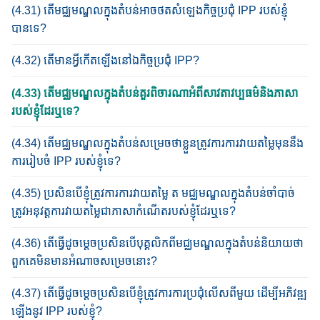
(4.31) តើមជ្ឈមណ្ឌលក្នុងតំបន់​អាច​ថត​សំឡេង​កិច្ច​ប្រជុំ​ IPP របស់ខ្ញុំ
បានទេ​?
(4.32) តើ​មាន​អ្វីកើតឡើង​នៅឯកិច្ច​ប្រជុំ IPP?​
(4.33) តើមជ្ឈមណ្ឌលក្នុងតំបន់គួរ​ពិចារណា​​អំពីសាវតា​វប្បធម៌​និង​ភាសា​
របស់ខ្ញុំដែរឬទេ​?
(4.34) តើ​មជ្ឈមណ្ឌលក្នុងតំបន់​សម្រេច​ថា​ខ្លួន​ត្រូវការការវាយតម្លៃ​មុន​នឹង​
ការ​រៀប​ចំ​ IPP របស់​ខ្ញុំទេ?
(4.35) ប្រសិនបើខ្ញុំ​ត្រូវ​ការ​ការវាយតម្លៃ​ ត មជ្ឈមណ្ឌលក្នុងតំបន់​ចាំបាច់
ត្រូវ​អនុវត្ត​ការ​វាយតម្លៃ​ជា​ភាសា​កំណើត​របស់ខ្ញុំដែរឬទេ​?
(4.36) តើធ្វើដូចម្តេច​ប្រ​សិន​បើ​បុគ្គលិក​ពី​មជ្ឈមណ្ឌលក្នុងតំបន់​និយាយ​ថា​
ពួកគេ​មិន​​មាន​អំណាច​សម្រេចនោះ?
(4.37) តើ​ធ្វើដូចម្តេច​ប្រ​សិន​បើ​ខ្ញុំ​ត្រូវការ​ការ​ប្រ​ជុំ​លើស​ពី​មួយ​ ដើម្បី​អភិវឌ្ឍ​
ឡើង​នូវ IPP របស់ខ្ញុំ?​