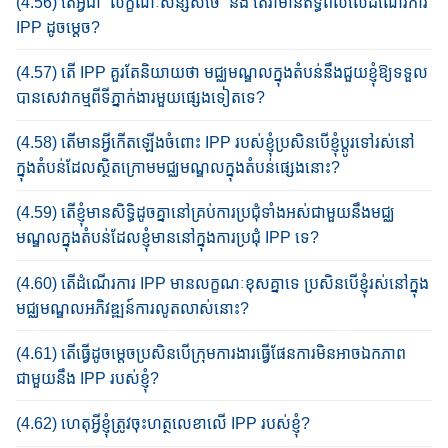
(4.56) តើអ្វី​ជា “លក្ខណៈ​សន្សំ​សំ​ចៃ” និង​ តើ​វា​មាន​ឥទ្ធិពល​លើដំណើរការ
IPP ដូចម្តេច?​
(4.57) តើ​ IPP គួរ​តែ​និយាយ​ថា មជ្ឈមណ្ឌល​​ក្នុងតំបន់​នឹង​ជួយ​ខ្ញុំ​ឱ្យ​ទទួល​
បាន​សេវាកម្ម​ពី​ទីភ្នាក់​ងា​រមួយ​ផ្សេង​ទៀត​ទេ?
(4.58) តើមានអ្វីកើតឡើង​ចំពោះ IPP របស់​​ខ្ញុំ​ប្រ​សិន​បើ​ខ្ញុំ​ប្តូរ​ទៅ​រស់នៅ
ក្នុង​តំ​បន់​ដែល​ស្ថិត​ក្រោម​មជ្ឈមណ្ឌលក្នុងតំបន់​ផ្សេង​​នោះ?​
(4.59) តើ​ខ្ញុំ​មាន​សិទ្ធិដូចគ្នា​នៅ​គ្រប់​ការ​​ប្រ​ជុំ​ទាំង​អស់​ជា​មួយ​នឹង​មជ្ឈ​
មណ្ឌល​ក្នុង​តំបន់​ដែល​ខ្ញុំ​មាន​នៅ​ក្នុងការ​ប្រ​ជុំ​ IPP ទេ​?
(4.60) តើ​ដំណើរការ​ IPP មាន​លក្ខណៈ​ខុស​គ្នា​ទេ ប្រ​សិន​បើ​ខ្ញុំ​រស់​នៅ​ក្នុង​
មជ្ឈ​មណ្ឌល​អភិវឌ្ឍន៍ការ​លូតលាស់នោះ?
(4.61) តើ​ធ្វើ​ដូចម្តេច​ប្រ​សិន​បើ​ក្រុម​ការងារ​ធ្វើ​ផែនការ​មិនអាច​​ឯកភាព​
ជាមួយនឹង IPP របស់​ខ្ញុំ?​
(4.62) ហេតុអ្វី​ខ្ញុំ​ត្រូវ​ចុះ​ហត្ថលេខាលើ IPP របស់ខ្ញុំ?