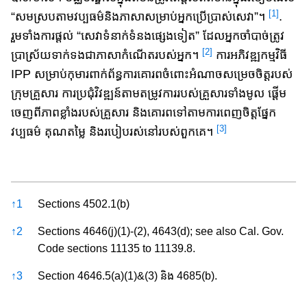
[1]
“សមស្រប​​តាម​វប្បធម៌​និង​ភាសា​សម្រាប់អ្នកប្រើប្រាស់សេវា​”។
.
រួមទាំង​ការ​ផ្តល់​​ “សេវាទំនាក់ទំនង​ផ្សេងទៀត​” ដែលអ្នកចាំបាច់ត្រូវ​
[2]
ប្រាស្រ័យទាក់ទង​ជា​ភាសា​កំណើតរបស់អ្នក​។
ការ​អភិវឌ្ឍកម្មវិធី
IPP សម្រាប់​កុមារ​ពាក់ព័ន្ធ​ការ​គោរព​ចំពោះ​អំណាច​សម្រេ​ច​​ចិត្ត​របស់​
ក្រុម​គ្រួសារ ការ​ប្រ​ជុំ​វិវឌ្ឍន៍​តាម​តម្រូវការ​របស់​គ្រួសារ​ទាំង​មូល ផ្តើម​
ចេញពី​ភាព​ខ្លាំង​របស់គ្រួសារ និង​គោរពទៅ​តាម​ការពេញ​ចិត្ត​ផ្នែក​
[3]
វប្បធម៌​ គុណ​​តម្លៃ និង​របៀប​រស់នៅ​របស់ពួកគេ។​
References
↑
1
Sections 4502.1(b)
↑
2
Sections 4646(j)(1)-(2), 4643​(d); see also Cal. Gov.
Code sections 11135 to 11139.8.
↑
3
Section​ 4646.5(a)(1)&(3) និង​ 4685(b).