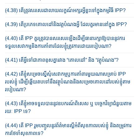
(4.38) តើ​ត្រូវសរសេរ​ជាលាយលក្ខណ៍​អក្សរ​​អ្វីខ្លះ​ទៅក្នុង​​កម្មវិធី IPP?
(4.39) តើប្រភេទគោលដៅនិង​វត្ថបំណង​អ្វី​​​ ដែលគួរ​មាន​នៅក្នុង IPP?
(4.40) តើ​ IPP គួរ​ត្រូវ​បាន​សរសេរឡើង​ដើម្បី​​ធានារក្សាឱ្យ​បាន​នូវ​ការ
ទទួល​សេវាក​ម្ម​និង​ការ​គាំពារ​ដែល​ខ្ញុំត្រូវការ​ដោយ​របៀបណា?​
(4.41) តើ​អ្វី​ទៅ​ជា​ភាព​ខុសគ្នា​រវាង “គោលដៅ” និង​ “វត្ថុបំណង”?
(4.42) តើ​ខ្ញុំ​សម្រេច​ស្នើសុំសេវាកម្ម​ឬការ​គាំ​ពារ​មួយ​ណា​សម្រាប់​ IPP
របស់ខ្ញុំ ដើម្បី​ឆ្លើ​យ​តប​ទៅ​នឹង​​វត្ថុបំណង​និង​ស​ម្រេច​គោល​ដៅរបស់ខ្ញុំ​តាម​
របៀបណា?
(4.43) តើ​ខ្ញុំ​អាច​ទទួល​បាន​នូវ​ឧបករណ៍​ពិសេស ឬ បច្ចេកវិទ្យា​ជំនួយ​​តាម​
រយៈ IPP ទេ?​
(4.44) តើ​ IPP រួមបញ្ចូលនូវ​ព័ត៌​មាន​ស្តី​អំពី​​សុខភាព​របស់​ខ្ញុំ និង​ត​ម្រូវ​ការ​
ការ​ថែទាំ​សុខភាព​ទេ?