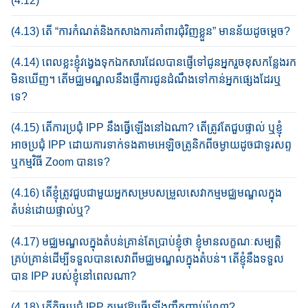
(4.12)
(4.13) តើ “ការកំណត់​និង​កសាងការ​គាំពារ​ជុំវិញខ្លួន” មាន​ន័យ​ដូច​ម្តេច?​
(4.14) ពេល​ខ្លះ​ខ្ញុំ​វង្វេងទុកឯកសារ​ដែល​បាន​​ផ្ញើទៅ​ជូនអ្នក​រួចខុសកន្លែង​រក​
មិន​ឃើញ។​ តើ​មជ្ឈមណ្ឌល​នឹង​ផ្ញើ​ការ​ជូន​ដំណឹង​​ទៅ​កាន់​អ្នក​ផ្សេង​​ដែរឬ
ទេ?​
(4.15) តើ​ការ​ប្រ​ជុំ IPP នឹង​ធ្វើ​ឡើង​នៅ​ឯណា?​ តើត្រូវតែជួបផ្ទាល់ ឬខ្ញុំ
អាចប្រជុំ IPP ដោយការ​ទាក់​ទង​តាម​​អេឡិចត្រូនិក​ពី​ច​ម្ងាយដូចជាទូរសព្ទ
ឬកម្មវិធី Zoom បានទេ?
(4.16) តើខ្ញុំត្រូវជួបជាមួយអ្នកសម្របសម្រួលសេវាកម្មមជ្ឈមណ្ឌលក្នុង​
តំបន់​ដោយផ្ទាល់ឬ?
(4.17) មជ្ឈមណ្ឌលក្នុងតំបន់​គ្រាន់​តែ​ប្រា​ប់​ខ្ញុំ​​ថា ខ្ញុំ​មាន​លក្ខណៈ​សម្បត្តិ​
គ្រប់​គ្រាន់​ដើ​ម្បី​​ទទួល​បាន​សេវាពី​មជ្ឈមណ្ឌលក្នុងតំបន់។​ តើ​ខ្ញុំ​នឹង​ទទួល​
បាន​ IPP របស់​ខ្ញុំ​នៅ​ពេល​ណា​?​
(4.18) តើ​កិច្ច​ប្រជុំ​​ IPP តម្រូវ​ឱ្យ​ធ្វើ​ឡើង​ញឹក​ញាប់ប៉ុណ្ណា?​