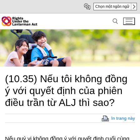
Skip
Skip
Chọn một ngôn ngữ
to
to
Main
sub
Content
navigation
Search for:
(10.35) Nếu tôi không đồng
ý với quyết định của phiên
điều trần từ ALJ thì sao?
In trang này
Nếu quý vị không đồng ý với quyết định cuối cùng