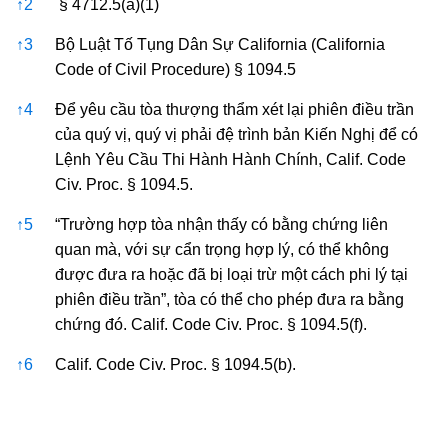
↑
2
§ 4712.5(a)(1)
↑
3
Bộ Luật Tố Tụng Dân Sự California (California
Code of Civil Procedure) § 1094.5
↑
4
Để yêu cầu tòa thượng thẩm xét lại phiên điều trần
của quý vị, quý vị phải đệ trình bản Kiến Nghị để có
Lệnh Yêu Cầu Thi Hành Hành Chính, Calif. Code
Civ. Proc. § 1094.5.
↑
5
“Trường hợp tòa nhận thấy có bằng chứng liên
quan mà, với sự cẩn trọng hợp lý, có thể không
được đưa ra hoặc đã bị loại trừ một cách phi lý tại
phiên điều trần”, tòa có thể cho phép đưa ra bằng
chứng đó. Calif. Code Civ. Proc. § 1094.5(f).
↑
6
Calif. Code Civ. Proc. § 1094.5(b).