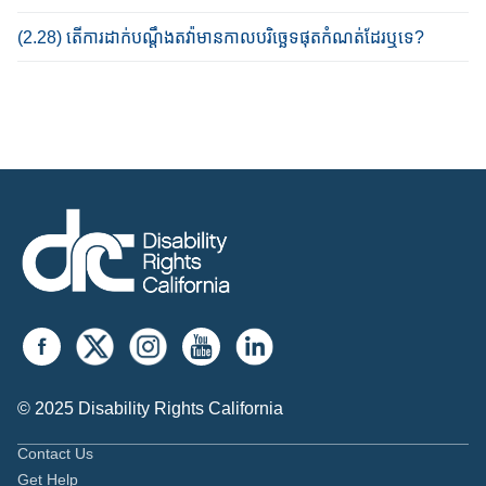
(2.28) តើ​ការ​ដាក់​បណ្ដឹង​ត​វ៉ា​មានកាលបរិច្ឆេទ​ផុតកំណត់​ដែរ​ឬ​ទេ​?​
© 2025 Disability Rights California
Contact Us
Get Help