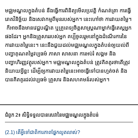
មជ្ឈមណ្ឌលក្នុងតំបន់ នឹង​ធ្វើ​ការ​ពិនិត្យមើល​ប្រវត្តិ កំណត់ត្រា​ ការ​ធ្វើ​
រោគ​វិនិច្ឆ័យ​ និង​សេវាកម្ម​ពី​មុន​របស់​អ្នក​។​ នេះហៅ​ថា​ ការ​វាយ​តម្លៃ​។​
ក៏​អាច​នឹង​មាន​វេជ្ជបណ្ឌិត​ ឬ​គ្រូពេទ្យចិត្តសាស្រ្ត​ណាម្នាក់​ធ្វើ​តេស្ត​អ្នក​
ផង​ដែរ​។​ ​អ្នកនិងគ្រួសារ​របស់​អ្នក​ គប្បីចូល​រួម​នៅ​ក្នុង​ដំណើរ​ការ​នៃ​
ការ​វាយ​តម្លៃ​នេះ​។​ ​នេះ​នឹង​ជួយ​ដល់​មជ្ឈមណ្ឌលក្នុងតំបន់ឲ្យ​យល់​ពី​​
បញ្ហា​គុណ​តម្លៃ​វប្បធម៌ ​ភាសា សាសនា ការ​អប់រំ សង្គម និង​
បញ្ហាហិរញ្ញវត្ថុ​របស់​អ្នក​។​ មជ្ឈមណ្ឌលក្នុងតំបន់ ​ត្រូវ​គិត​គូរ​​​ថា​តើ​ត្រូវ​
និយាយ​អ្វីខ្លះ​ ដើម្បីឲ្យ​ការ​វាយ​តម្លៃ​​នេះ​អាច​​ធ្វើ​ទៅ​បា​ន​​ហ្មត់ចត់​ និង​
បាន​គិត​គូរ​ដល់​វប្បធម៌​ គ្រួសារ​ និង​សហគមន៍​របស់​អ្នក។​
ជំពូក 2៖ សិទ្ធិទទួលបានសេវានៃមជ្ឈមណ្ឌលក្នុងតំបន់
(2.1) តើ​អ្វី​ទៅ​ជា​ពិការភាពផ្នែក​លូត​លាស់?