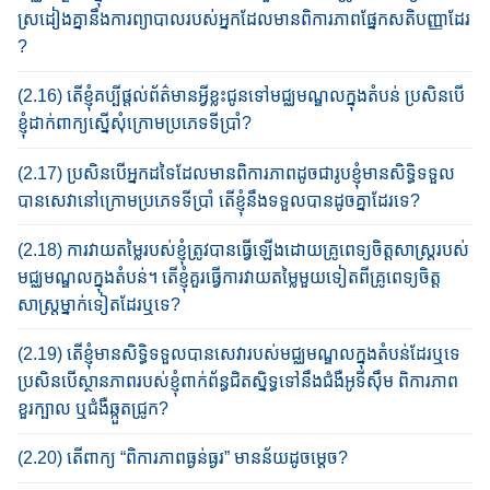
ស្រដៀងគ្នា​នឹង​កា​រ​ព្យាបាល​របស់​អ្នក​ដែល​មាន​ពិការភាព​ផ្នែកសតិបញ្ញា​ដែរ​
?​
(2.16) តើ​ខ្ញុំ​គប្បី​ផ្ដល់​ព័ត៌មាន​អ្វីខ្លះ​ជូន​ទៅ​មជ្ឈមណ្ឌលក្នុងតំបន់ ប្រសិន​បើ​
ខ្ញុំ​ដាក់​ពាក្យ​ស្នើសុំ​ក្រោម​ប្រភេទទីប្រាំ​?​
(2.17) ប្រសិន​បើ​អ្នកដទៃ​ដែល​មាន​ពិការភាព​ដូច​ជា​រូបខ្ញុំ​មានសិទ្ធិ​ទទួល​
បាន​សេវា​នៅ​ក្រោម​ប្រភេទ​ទី​ប្រាំ​ តើ​ខ្ញុំ​នឹង​ទទួល​បាន​ដូច​គ្នា​ដែរ​ទេ​?​
(2.18) ការ​វាយតម្លៃ​របស់​ខ្ញុំ​ត្រូវ​បាន​ធ្វើ​ឡើង​​ដោយ​គ្រូពេទ្យចិត្ត​សាស្រ្ត​របស់​
មជ្ឈមណ្ឌលក្នុងតំបន់។ ​តើ​ខ្ញុំ​គួរ​ធ្វើ​ការ​វាយ​តម្លៃ​មួយ​ទៀត​ពី​គ្រូពេទ្យ​ចិត្ត​
សាស្រ្ត​ម្នាក់​ទៀត​ដែរ​ឬ​ទេ​?​
(2.19) តើ​ខ្ញុំ​មានសិទ្ធិ​ទទួល​បាន​សេវា​របស់​មជ្ឈមណ្ឌលក្នុងតំបន់​ដែរ​ឬ​ទេ​
ប្រសិន​បើ​ស្ថានភាព​របស់​ខ្ញុំ​ពាក់ព័ន្ធ​ជិត​ស្និទ្ធទៅ​នឹង​ជំងឺ​អូទីស៊ឹម​ ពិការភាព​
ខួរ​ក្បាល​ ឬជំងឺឆ្កួត​ជ្រូក​?
(2.20) តើ​ពាក្យ “​ពិការភាព​ធ្ងន់ធ្ងរ” មានន័យដូចម្ដេច​?​