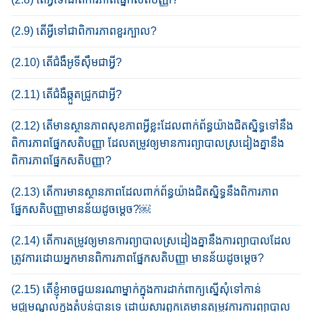
(2.9) តើ​អ្វី​ទៅ​ជា​​ពិការភាព​​​​​ខួរក្បាល?
(2.10) តើ​ជំងឹ​អូទីស៊ឹម​ជាអ្វី​?
(2.11) តើ​ជំងឺ​ឆ្កួត​ជ្រូក​ជាអ្វី​?
(2.12) តើ​​មាន​​​ស្ថានភាព​សុខភាព​អ្វី​ខ្លះ​​​ដែល​ពាក់ព័ន្ធយ៉ាង​ជិត​ស្និទ្ធ​ទៅ​នឹង​​
ពិការភាព​ផ្នែកសតិបញ្ញា ដែល​តម្រូវ​ឲ្យ​មាន​ការ​ព្យាបាល​ស្រដៀង​គ្នានឹង​
ពិការភាព​ផ្នែកសតិបញ្ញា?
(2.13) តើ​ការ​​មាន​ស្ថានភាពដែលពាក់ព័ន្ធ​យ៉ាង​ជិត​ស្និទ្ធ​នឹង​ពិការភាព​
ផ្នែកសតិបញ្ញាមានន័យ​ដូចម្ដេច​?￼
(2.14) តើ​ការ​តម្រូវ​ឲ្យ​មាន​ការ​ព្យាបាល​ស្រដៀង​គ្នា​​នឹង​ការ​ព្យាបាល​ដែល
ត្រូវការដោយអ្នក​មាន​ពិការភាព​ផ្នែកសតិបញ្ញា​ មានន័យ​ដូច​ម្ដេច​?​
(2.15) តើ​ខ្ញុំ​អាច​ជួយ​​នរណា​ម្នាក់​ក្នុង​ការ​ដាក់​ពាក្យ​ស្នើសុំ​ទៅកាន់
មជ្ឈមណ្ឌល​ក្នុងតំបន់​បានទេ​ ដោយសារ​ពួកគេ​មាន​តម្រូវ​ការ​ការ​ព្យាបាល​