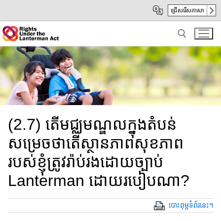
Skip
Skip
ជ្រើសរើសភាសា
to
to
Main
sub
Content
navigation
Search for:
(2.7) តើ​មជ្ឈមណ្ឌលក្នុងតំបន់​
សម្រេច​ថា​តើ​​ស្ថានភាព​សុខភាព ​
របស់​ខ្ញុំ​ត្រូវ​រ៉ាប់រង​ដោយ​ច្បាប់
Lanterman ដោយ​របៀប​ណា​?​
បោះពុម្ពទំព័រនេះ។