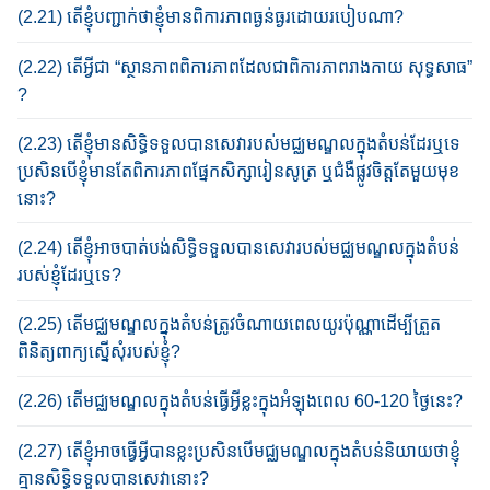
(2.21) តើ​ខ្ញុំ​បញ្ជាក់​ថា​ខ្ញុំ​មាន​ពិការភាព​ធ្ងន់ធ្ងរ​ដោយ​របៀប​ណា​?​
(2.22) តើ​អ្វី​ជា​​ “​ស្ថានភាព​ពិការភាព​ដែល​ជា​ពិការភាព​រាងកាយ​ សុទ្ធសាធ​”​
?
(2.23) តើ​ខ្ញុំ​មាន​សិទ្ធិ​ទទួល​បាន​សេវា​​របស់​មជ្ឈមណ្ឌលក្នុងតំបន់ដែរឬ​ទេ​
ប្រសិន​បើ​ខ្ញុំ​មាន​តែ​​ពិការភាព​ផ្នែក​សិក្សា​រៀន​សូត្រ​ ឬ​ជំងឺ​ផ្លូ​វ​ចិត្ត​តែមួយមុខ​
នោះ​?
(2.24) តើ​ខ្ញុំ​អាច​បាត់​បង់​សិទ្ធិ​ទទួល​បាន​សេវា​របស់​មជ្ឈមណ្ឌលក្នុងតំបន់​
របស់​ខ្ញុំ​ដែរ​ឬ​ទេ​?​
(2.25) តើ​មជ្ឈមណ្ឌលក្នុងតំបន់​ត្រូវ​ចំណាយ​ពេល​យូរ​ប៉ុណ្ណា​ដើម្បី​ត្រួត​
ពិនិត្យ​ពាក្យ​ស្នើសុំ​របស់​ខ្ញុំ​?​
(2.26) តើ​​មជ្ឈមណ្ឌលក្នុងតំបន់​​ធ្វើ​អ្វី​ខ្លះ​ក្នុង​អំឡុង​ពេល​ 60-120 ថ្ងៃ​នេះ​?
(2.27) តើ​ខ្ញុំ​អាច​ធ្វើ​អ្វី​បាន​ខ្លះ​​ប្រសិន​បើ​មជ្ឈមណ្ឌលក្នុងតំបន់​និយាយ​ថា​ខ្ញុំ​
គ្មាន​សិទ្ធិ​ទទួល​បាន​សេវា​នោះ?​