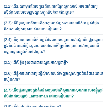
(2.2) តើ​នរណាម្នាក់​ដែ​លគ្មាន​ពិការភាពផ្នែក​លូត​លាស់ អាច​ដាក់​ពាក្យ​
ស្នើសុំ​សេវា​របស់​មជ្ឈមណ្ឌល​​​ក្នុងតំបន់បាន​ដែរ​ឬ​ទេ​?​
(2.3) តើឪពុកម្ដាយ​ដឹង​ថា​តើ​កូន​តូច​របស់​ពួកគេ​មាន​ហានិភ័​យ ខ្ពស់​ផ្នែក
ពិការភាពផ្នែក​លូត​លាស់​ដោយ​របៀប​ណា​?
(2.4) តើ​កុមារ​​មានហានិភ័យ​ខ្ពស់​ដែល​បាន​ទទួល​សេវា​បង្ការ​​ពី​មជ្ឈមណ្ឌល
ក្នុងតំបន់ មាន​សិទ្ធិ​ទទួល​បានសេវា​ជា​អចិន្រ្តៃយ៍​​សម្រាប់​សេវា​កម្ម​នានា​ពី​
មជ្ឈមណ្ឌលក្នុងតំបន់​ដែរ​ឬ​ទេ?
(2.5) តើ​សិទ្ធិទទួលបានជាបណ្តោះអាសន្ន​ជាអ្វី​?
(2.6) តើ​ខ្ញុំ​អាច​ដាក់​ពាក្យស្នើ​សុំ​សេវា​របស់​មជ្ឈមណ្ឌលក្នុងតំបន់​បាន​ដោយ
របៀប​ណា​?​
(2.7) តើ​មជ្ឈមណ្ឌលក្នុងតំបន់​សម្រេច​ថា​តើ​​ស្ថានភាព​សុខភាព ​របស់​ខ្ញុំ​ត្រូវ​
រ៉ាប់រង​ដោយ​ច្បាប់ Lanterman ដោយ​របៀប​ណា​?​
(2.8) តើ​អ្វី​ទៅ​ជា​​ពិការភាព​ផ្នែកសតិបញ្ញា?