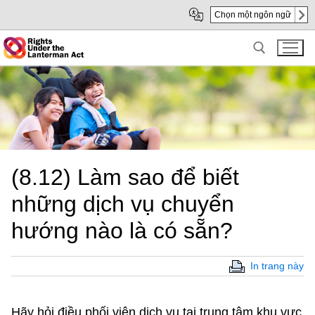
Skip
Skip
Chọn một ngôn ngữ
to
to
Main
sub
Content
navigation
Search for:
(8.12) Làm sao để biết
những dịch vụ chuyển
hướng nào là có sẵn?
In trang này
Hãy hỏi điều phối viên dịch vụ tại trung tâm khu vực