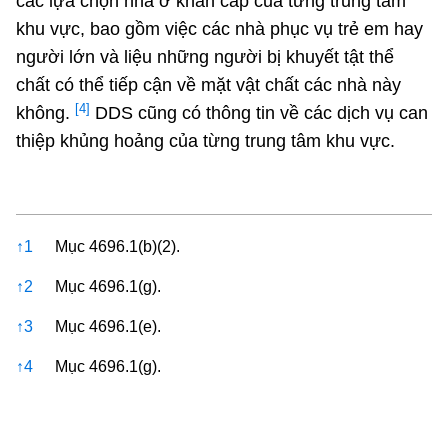
các lựa chọn nhà ở khẩn cấp của từng trung tâm
khu vực, bao gồm việc các nhà phục vụ trẻ em hay
người lớn và liệu những người bị khuyết tật thể
chất có thể tiếp cận về mặt vật chất các nhà này
[4]
không.
DDS cũng có thông tin về các dịch vụ can
thiệp khủng hoảng của từng trung tâm khu vực.
References
↑
1
Mục 4696.1(b)(2).
↑
2
Mục 4696.1(g).
↑
3
Mục 4696.1(e).
↑
4
Mục 4696.1(g).