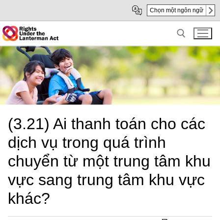
Skip
Skip
Chọn một ngôn ngữ
to
to
Main
sub
Content
navigation
Search for:
(3.21) Ai thanh toán cho các
dịch vụ trong quá trình
chuyển từ một trung tâm khu
vực sang trung tâm khu vực
khác?