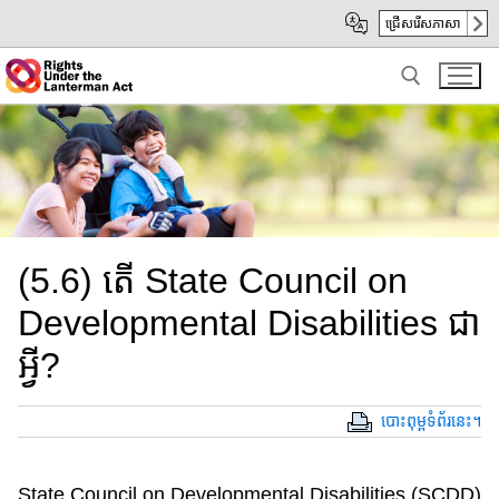
Skip
Skip
ជ្រើសរើសភាសា
to
to
Main
sub
Content
navigation
Search for:
(5.6) តើ State Council on
Developmental Disabilities ជា
អ្វី?
បោះពុម្ពទំព័រនេះ។
State Council on Developmental Disabilities (SCDD)