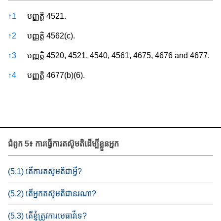
References
↑
1
បញ្ញតិ្ត​ 4521.
↑
2
បញ្ញត្តិ​ 4562(c).
↑
3
បញ្ញត្តិ​ 4520, 4521, 4540, 4561, 4675, 4676 and 4677.
↑
4
បញ្ញត្តិ 4677(b)​(6).
ជំ​ពូក​ 5៖ ការធ្វើ​ការ​​តស៊ូមតិដើម្បីខ្លួន​អ្នក
(5.1) តើការតស៊ូមតិជាអ្វី​?
(5.2) តើអ្នក​តស៊ូមតិជានរណា?
(5.3) តើខ្ញុំត្រូវការមេធាវីទេ?