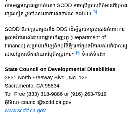
តាម​មជ្ឈ​មណ្ឌ​ល​​ថ្នាក់​តំបន់។​ SCDD អាច​ប្រើប្រាស់ព័ត៌​មាន​ពីប្រភព
[3]
ផ្សេង​ទៀត រួម​ទាំង​សវនាការសាធារណៈផងដែរ។
SCDD ពិភាក្សា​ជា​មួយ​នឹង DDS ដើម្បី​ផ្តល់អនុសាសន៍​ចំពោះ​ការ​
ផ្តល់​ថវិកា​របស់នាយកដ្ឋាន​ហិរញ្ញវត្ថុ​ (Department of
Finance) សម្រាប់​អភិវឌ្ឍន៍​កម្មវិធី​ថ្មីៗ​នៅក្នុង​ថវិការបស់​អភិបាលរដ្ឋ​
[4]
ដោយផ្អែក​លើ​ការវាយ​តម្លៃ​ពី​តម្រូវការ។
ទំនាក់ទំនង៖
State Council on Developmental Disabilities
3831 North Freeway Blvd., No. 125
Sacramento, CA 95834
Toll Free (833) 818-9886 or (916) 263-7919
អ៊ីម៉ែល៖ council@scdd.ca.gov
www.scdd.ca.gov