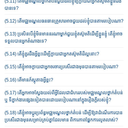
(5.11) តើមជ្ឈមណ្ឌលថ្នាក់តំបន់​ជួយ​ដល់ខ្ញុំ​ឱ្យ​ក្លាយ​ជា​អ្នកតស៊ូមតិ​ខ្លួន​ឯង​
បានទេ?
(5.12) តើមជ្ឈមណ្ឌលធន​ធាន​គ្រួសារ​អាចជួយ​​ដល់​ខ្ញុំ​​បាន​តាម​របៀប​ណា?
(5.13) ប្រសិន​បើ​ខ្ញុំ​មិន​មាន​នរណា​ម្នាក់​ជួយ​ខ្ញុំ​តស៊ូមតិដើម្បីខ្លួន​ខ្ញុំ តើខ្ញុំ​អាច​
ទទួល​បាន​អ្នក​តំណាង​ទេ?
(5.14) តើខ្ញុំ​គួរដឹង​អ្វីខ្លះដើម្បី​ក្លាយ​ជា​អ្នក​តស៊ូមតិ​ដ៏ល្អ​នោះ​?
(5.15) តើខ្ញុំអាច​ក្លាយ​ជា​អ្នក​ចរចារប្រសើរជាងមុនបានតាមរបៀប​ណា?
(5.16) តើមានភ័ស្តុតាងអ្វីខ្លះ?
(5.17) តើអ្នក​អាច​ស្វែងយល់ពី​អ្វីដែលជាជំហររបស់មជ្ឈមណ្ឌលថ្នាក់​តំបន់
ឬ ទីភ្នាក់ងារផ្សេងទៀត​បានដោយរបៀបណា​នៅក្នុង​រឿងក្តី​របស់ខ្ញុំ?
(5.18) តើខ្ញុំ​អាច​ប្តូរ​ប្រព័ន្ធ​មជ្ឈមណ្ឌល​ថ្នាក់តំបន់ ដើម្បី​ឱ្យ​វា​ដំណើរ​ការ​បាន​
ប្រសើរជាងមុន​សម្រាប់​គ្រប់គ្នា​ដែល​មាន ពិការភាព​ផ្នែកការ​លូត​លាស់?