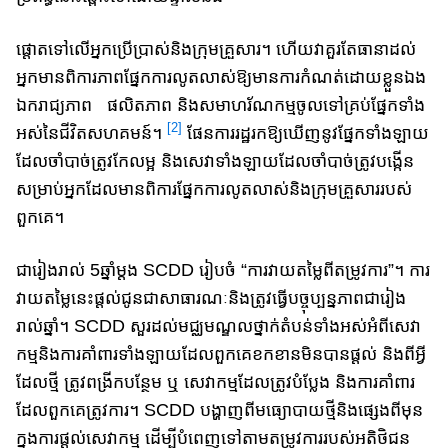
ផ្តោត​ទៅលើ​អ្នក​ប្រើ​ប្រាស់​និង​ក្រុម​គ្រួសារ។​ ហើយ​វាគួរ​តែ​ធានា​ដល់
អ្នក​មានពិការភាព​ផ្នែក​ការ​លូត​លាស់​ឱ្យ​មាន​ការ​កំណត់ដោយ​ខ្លួន​ឯង
ឯករាជ្យ​ភាព ផលិតភាព និងសមាហរ័ណកម្ម​ចូល​ទៅ​គ្រប់​ផ្នែក​ទាំង​
[2]
អស់​នៃ​ជីវិត​សហគមន៍។
ផែនការរដ្ឋ​រក​ឱ្យ​ឃើញ​នូវ​ផ្នែក​ទាំង​ឡាយ​
ដែលចាំ​បាច់​ត្រូវ​កែ​លម្អ និង​សេវាទាំង​ឡាយ​ដែលចាំបាច់​ត្រូវ​បង្កើន​
សម្រាប់​អ្នក​ដែល​មាន​ពិការ​ផ្នែក​ការ​លូតលាស់​និង​ក្រុម​គ្រួសាររបស់
ពួក​គេ។​
ជារៀង​រាល់ 5ឆ្នាំម្តង SCDD រៀប​ចំ “ការវាយតម្លៃ​ពី​តម្រូវការ”។​ ការ
វាយតម្លៃនេះ​ផ្តល់​​ជូន​ជាសាធារណៈ​និង​ត្រូវធ្វើ​បច្ចុប្បន្នភាព​ជា​រៀង​
រាល់ឆ្នាំ។​ SCDD សួរដល់​​មជ្ឈ​មណ្ឌល​ថ្នាក់​តំបន់​ទាំង​អស់អំពី​សេវា
កម្ម​និង​ការ​គាំ​ពារ​ទាំង​ឡាយ​ដែល​ពួក​គេ​ខក​ខាន​មិន​បាន​ផ្តល់​ និង​ពីអ្វី​
ដែល​ថ្មី ត្រូវ​ពង្រីក​បន្ថែម ឬ សេវាកម្ម​ដែល​ត្រូវ​បំប្លែង និង​ការ​គាំ​ពារ​
ដែល​ពួក​គេ​ត្រូវការ។ SCDD បង្ហាញ​ពី​មធ្យោបាយ​ថ្មីនិង​ផ្សេងពីមុន​
ក្នុង​ការ​ផ្តល់សេវាកម្ម​ ដើម្បី​បំពេញ​ទៅ​តាម​តម្រូវការ​របស់​អតិថិជន​