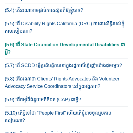
(5.4) តើនរណា​អាច​ផ្តល់​ការ​តស៊ូមតិ​ឱ្យ​​ខ្ញុំបាន?
(5.5) តើ Disability Rights California (DRC) ការពារសិទ្ធិរបស់ខ្ញុំ​
តាម​របៀប​ណា?
(5.6) តើ State Council on Developmental Disabilities ជា
អ្វី?
(5.7) តើ SCDD ធ្វើប្រតិបត្តិការ​នៅក្នុង​រដ្ឋ​កាលីហ្វ័រញ៉ា​យ៉ាង​ដូច​ម្តេច?
(5.8) តើ​នរណាជា Clients’ Rights Advocates និង Volunteer
Advocacy Service Coordinators នៅក្នុង​អង្គ​ភាព​?
(5.9) តើកម្មវិធីជំនួយ​អតិថិជន (CAP) ជាអ្វី?
(5.10) តើអ្វី​ទៅ​ជា​ “People First” ហើយ​តើខ្ញុំ​អាច​ចូល​រួម​តាម
របៀបណា?