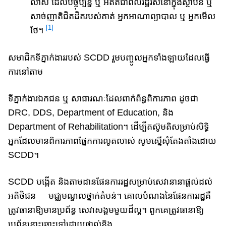
លាស់ ដែល​បច្ចុប្បន្ន ឬ អតីត​ជាពលរដ្ឋ​រស់នៅក្នុង​ស្ថាប័ន ឬ
សាច់ញាតិជិតដិតរបស់គាត់ អ្នក​អាណា​ព្យាបាល ឬ អ្នក​មើល​
[1]
ថែ។
សមាជិក​ទីភ្នាក់ងាររបស់ SCDD រួមបញ្ចូល​អ្នក​ទាំង​ឡាយ​ដែល​ធ្វើ​
ការ​​នៅ​តាម
​ទីភ្នាក់​​ងា​រឯកជន ឬ សាធារណៈដែលពាក់ព័ន្ធ​ពិការភាព ដូចជា​
DRC, DDS, Department of Education, និង
Department of Rehabilitation។​ ដើម្បី​តស៊ូមតិ​សម្រាប់សិទ្ធិ​
អ្នក​ដែល​មាន​ពិការភាព​ផ្នែកការលូតលាស់ សូមស្នើសុំតែងតាំង​ដោយ
SCDD។​
SCDD បង្កើត និង​តាម​ដាន​ផែនការរដ្ឋ​​សម្រាប់​សេវានានា​ផ្តល់​ដល់
អតិថិជន ​មជ្ឈ​មណ្ឌលថ្នាក់តំបន់។​ គោល​បំណង​នៃ​ផែនការរដ្ឋ​គឺ​
ត្រូវ​ធានាឱ្យ​មាន​ប្រព័ន្ធ​ សេវាសង្គម​មួយ​ដ៏​ល្អ។​ ពួកគេ​ត្រូវ​ធានា​​ឱ្យ​
ប្រព័ន្ធនោះ​ឆ្ពោះទៅ​ដោយផ្ទាល់​និង​