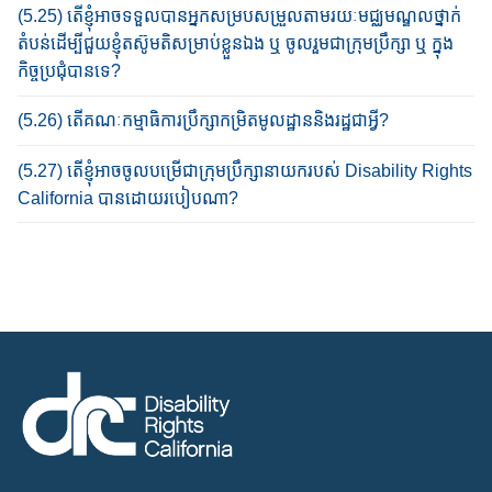
(5.25) តើខ្ញុំ​អាច​ទទួល​បាន​អ្នក​សម្របសម្រួល​តាម​រយៈ​មជ្ឈមណ្ឌលថ្នាក់
តំបន់​ដើម្បី​ជួយ​ខ្ញុំ​តស៊ូមតិ​សម្រាប់​ខ្លួន​ឯង ឬ ចូល​រួម​ជាក្រុមប្រឹក្សា ឬ ក្នុង​
កិច្ច​ប្រជុំ​បាន​ទេ?​
(5.26) តើ​គណៈកម្មាធិការ​ប្រឹក្សា​កម្រិតមូលដ្ឋាននិង​រដ្ឋ​ជាអ្វី?
(5.27) តើ​ខ្ញុំ​អាច​ចូលបម្រើជា​ក្រុមប្រឹក្សានាយក​របស់​ Disability Rights
California បាន​ដោយ​របៀប​ណា?