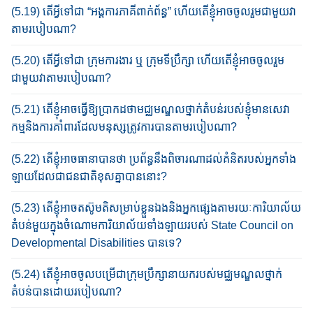
(5.19) តើអ្វី​ទៅ​ជា​ “អង្គ​ការ​ភាគីពាក់ព័ន្ធ​” ហើយ​តើខ្ញុំ​អាច​ចូល​រួមជាមួយ​វា​​
តាមរបៀបណា?
(5.20) តើអ្វី​ទៅ​ជា​ ក្រុមការងារ ឬ ក្រុមទី​ប្រឹក្សា ហើយ​តើខ្ញុំ​អាច​ចូល​រួម
ជាមួយ​វា​​តាមរបៀបណា?
(5.21) តើខ្ញុំ​អាច​ធ្វើ​ឱ្យ​ប្រាកដ​ថាមជ្ឈមណ្ឌល​ថ្នាក់​តំបន់​របស់​ខ្ញុំ​​មាន​សេវា​
កម្ម​និង​ការ​គាំ​ពារ​ដែល​មនុស្ស​ត្រូវ​ការបាន​តាម​របៀប​ណា​?
(5.22) តើ​ខ្ញុំ​អាច​ធានា​បានថា ប្រព័ន្ធ​នឹ​ងពិចារណាដល់​គំនិត​របស់​អ្នក​ទាំង​
ឡាយ​ដែលជាជនជាតិខុសគ្នា​បាន​នោះ?​
(5.23) តើខ្ញុំ​អាច​តស៊ូមតិ​សម្រាប់​ខ្លួន​ឯង​និង​អ្នក​ផ្សេង​តាម​រយៈ​ការិយាល័យ​
តំបន់មួយ​ក្នុង​ចំណោម​ការិយាល័យ​ទាំង​ឡាយ​របស់ State Council on
Developmental Disabilities បានទេ?
(5.24) តើ​ខ្ញុំ​អាច​ចូលបម្រើជា​ក្រុមប្រឹក្សានាយក​របស់​មជ្ឈមណ្ឌល​ថ្នាក់​
តំបន់បាន​ដោយ​របៀប​ណា?