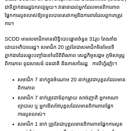
ជាទីភ្នាក់​ងារ​រដ្ឋ​ឯករាជ្យ​មួយ​។​ វា​ធានាដល់​អ្នក​ដែល​មាន​ពិការភាព​​
ផ្នែក​ការ​លូត​លាស់​ឱ្យ​ទទួល​បាន​សេវាក​ម្ម​​និង​ការ​ពារ​ដែល​ពួក​គេ​ត្រូវ
ការ។​
SCDD មាន​សមាជិក​មានសិទ្ធិបោះឆ្នោត​ចំនួន 31រូប តែង​តាំង​
ដោយ​អភិបាលរដ្ឋ។​ សមាជិក 20 ត្រូវ​តែ​ជា​សមាជិក​មិន​មែន​ទី
ភ្នាក់ងារ​ដែល​ឆ្លុះ​បញ្ចាំង​ទៅ​លើ​ពិពិធភាព សេដ្ឋកិច្ចសង្គម ភូមិសាស្រ្ត
ពិការភាព ពូជសាសន៍ ជនជាតិ និង​ភាសា​នៃ​​រដ្ឋ ​កាលីហ្វ័រញ៉ា។​
សមាជិក 7 នាក់ក្នុង​ចំណោម​ 20 នាក់​ត្រូវ​ជា​បុគ្គល​​ដែល​មាន​
ពិការភាព​
សមាជិក 7 នាក់ត្រូវជា​ឪពុក​ម្តាយ សាច់ញាតិ អ្នក​អាណា
ព្យាបាល ឬ អ្នក​មើល​ថែ​បុគ្គល​ដែល​មាន​ពិការភាព​ផ្នែក​
ការលូតលាស់។
សមាជិក 1 នាក់ ត្រូវ​តែ​ជា​បុគ្គល​មាន​ពិការភាព​ផ្នែក​ការលូត