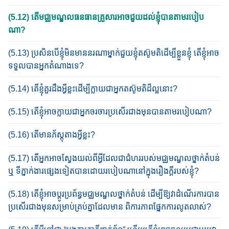
(5.12) តើមជ្ឈមណ្ឌលធន​ធាន​គ្រួសារ​អាចជួយ​​ដល់​ខ្ញុំ​​បាន​តាម​របៀប​
ណា?
(5.13) ប្រសិន​បើ​ខ្ញុំ​មិន​មាន​នរណា​ម្នាក់​ជួយ​ខ្ញុំ​តស៊ូមតិដើម្បីខ្លួន​ខ្ញុំ តើខ្ញុំ​អាច​
ទទួល​បាន​អ្នក​តំណាង​ទេ?
(5.14) តើខ្ញុំ​គួរដឹង​អ្វីខ្លះដើម្បី​ក្លាយ​ជា​អ្នក​តស៊ូមតិ​ដ៏ល្អ​នោះ​?
(5.15) តើខ្ញុំអាច​ក្លាយ​ជា​អ្នក​ចរចារប្រសើរជាងមុនបានតាមរបៀប​ណា?
(5.16) តើមានភ័ស្តុតាងអ្វីខ្លះ?
(5.17) តើអ្នក​អាច​ស្វែងយល់ពី​អ្វីដែលជាជំហររបស់មជ្ឈមណ្ឌលថ្នាក់​តំបន់
ឬ ទីភ្នាក់ងារផ្សេងទៀត​បានដោយរបៀបណា​នៅក្នុង​រឿងក្តី​របស់ខ្ញុំ?
(5.18) តើខ្ញុំ​អាច​ប្តូរ​ប្រព័ន្ធ​មជ្ឈមណ្ឌល​ថ្នាក់តំបន់ ដើម្បី​ឱ្យ​វា​ដំណើរ​ការ​បាន​
ប្រសើរជាងមុន​សម្រាប់​គ្រប់គ្នា​ដែល​មាន ពិការភាព​ផ្នែកការ​លូត​លាស់?