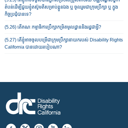
តំបន់​ដើម្បី​ជួយ​ខ្ញុំ​តស៊ូមតិ​សម្រាប់​ខ្លួន​ឯង ឬ ចូល​រួម​ជាក្រុមប្រឹក្សា ឬ ក្នុង​
កិច្ច​ប្រជុំ​បាន​ទេ?​
(5.26) តើ​គណៈកម្មាធិការ​ប្រឹក្សា​កម្រិតមូលដ្ឋាននិង​រដ្ឋ​ជាអ្វី?
(5.27) តើ​ខ្ញុំ​អាច​ចូលបម្រើជា​ក្រុមប្រឹក្សានាយក​របស់​ Disability Rights
California បាន​ដោយ​របៀប​ណា?