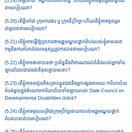
(5.19) តើអ្វី​ទៅ​ជា​ “អង្គ​ការ​ភាគីពាក់ព័ន្ធ​” ហើយ​តើខ្ញុំ​អាច​ចូល​រួមជាមួយ​វា​​
តាមរបៀបណា?
(5.20) តើអ្វី​ទៅ​ជា​ ក្រុមការងារ ឬ ក្រុមទី​ប្រឹក្សា ហើយ​តើខ្ញុំ​អាច​ចូល​រួម
ជាមួយ​វា​​តាមរបៀបណា?
(5.21) តើខ្ញុំ​អាច​ធ្វើ​ឱ្យ​ប្រាកដ​ថាមជ្ឈមណ្ឌល​ថ្នាក់​តំបន់​របស់​ខ្ញុំ​​មាន​សេវា​
កម្ម​និង​ការ​គាំ​ពារ​ដែល​មនុស្ស​ត្រូវ​ការបាន​តាម​របៀប​ណា​?
(5.22) តើ​ខ្ញុំ​អាច​ធានា​បានថា ប្រព័ន្ធ​នឹ​ងពិចារណាដល់​គំនិត​របស់​អ្នក​ទាំង​
ឡាយ​ដែលជាជនជាតិខុសគ្នា​បាន​នោះ?​
(5.23) តើខ្ញុំ​អាច​តស៊ូមតិ​សម្រាប់​ខ្លួន​ឯង​និង​អ្នក​ផ្សេង​តាម​រយៈ​ការិយាល័យ​
តំបន់មួយ​ក្នុង​ចំណោម​ការិយាល័យ​ទាំង​ឡាយ​របស់ State Council on
Developmental Disabilities បានទេ?
(5.24) តើ​ខ្ញុំ​អាច​ចូលបម្រើជា​ក្រុមប្រឹក្សានាយក​របស់​មជ្ឈមណ្ឌល​ថ្នាក់​
តំបន់បាន​ដោយ​របៀប​ណា?
(5.25) តើខ្ញុំ​អាច​ទទួល​បាន​អ្នក​សម្របសម្រួល​តាម​រយៈ​មជ្ឈមណ្ឌលថ្នាក់