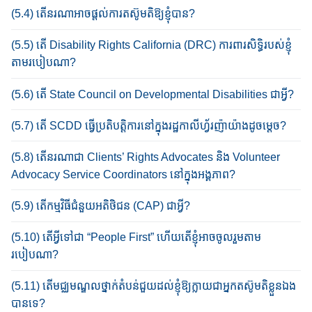
(5.4) តើនរណា​អាច​ផ្តល់​ការ​តស៊ូមតិ​ឱ្យ​​ខ្ញុំបាន?
(5.5) តើ Disability Rights California (DRC) ការពារសិទ្ធិរបស់ខ្ញុំ​
តាម​របៀប​ណា?
(5.6) តើ State Council on Developmental Disabilities ជាអ្វី?
(5.7) តើ SCDD ធ្វើប្រតិបត្តិការ​នៅក្នុង​រដ្ឋ​កាលីហ្វ័រញ៉ា​យ៉ាង​ដូច​ម្តេច?
(5.8) តើ​នរណាជា Clients’ Rights Advocates និង Volunteer
Advocacy Service Coordinators នៅក្នុង​អង្គ​ភាព​?
(5.9) តើកម្មវិធីជំនួយ​អតិថិជន (CAP) ជាអ្វី?
(5.10) តើអ្វី​ទៅ​ជា​ “People First” ហើយ​តើខ្ញុំ​អាច​ចូល​រួម​តាម
របៀបណា?
(5.11) តើមជ្ឈមណ្ឌលថ្នាក់តំបន់​ជួយ​ដល់ខ្ញុំ​ឱ្យ​ក្លាយ​ជា​អ្នកតស៊ូមតិ​ខ្លួន​ឯង​
បានទេ?