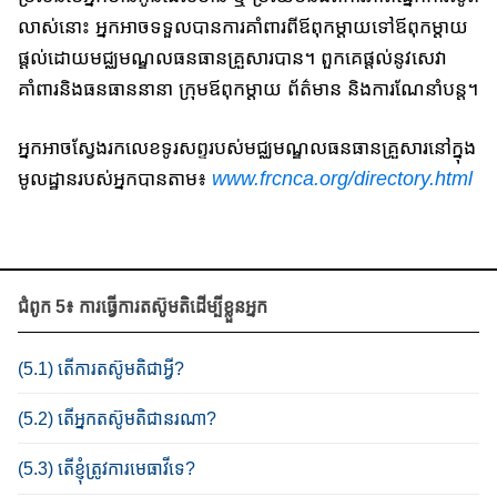
លាស់នោះ អ្នក​អាច​ទទួល​បាន​ការ​គាំពារ​ពីឪពុកម្តាយ​ទៅ​ឪពុក​ម្តាយ​​
ផ្តល់ដោយ​មជ្ឈមណ្ឌល​ធន​ធាន​គ្រួសារបាន។ ពួក​គេ​ផ្តល់នូវ​សេវា
គាំពារ​និង​ធន​ធាននានា ក្រុមឪពុកម្តាយ ព័ត៌មាន និង​ការណែនាំបន្ត។
អ្នក​អាច​ស្វែងរកលេខទូរសព្ទ​របស់​មជ្ឈមណ្ឌល​ធន​ធាន​គ្រួសារ​នៅក្នុង​
មូលដ្ឋាន​របស់អ្នក​បាន​តាម៖
www.frcnca.org/directory.html
ជំ​ពូក​ 5៖ ការធ្វើ​ការ​​តស៊ូមតិដើម្បីខ្លួន​អ្នក
(5.1) តើការតស៊ូមតិជាអ្វី​?
(5.2) តើអ្នក​តស៊ូមតិជានរណា?
(5.3) តើខ្ញុំត្រូវការមេធាវីទេ?