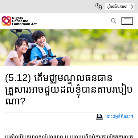
Skip
Skip
ជ្រើសរើសភាសា
to
to
Main
sub
Content
navigation
Search for:
(5.12) តើមជ្ឈមណ្ឌលធន​ធាន​
គ្រួសារ​អាចជួយ​​ដល់​ខ្ញុំ​​បាន​តាម​របៀប​
ណា?
បោះពុម្ពទំព័រនេះ។
ប្រសិនបើ​អ្នក​មាន​កូន​ដែល​មាន ឬ ប្រឈម​នឹង​ពិការភាព​ផ្នែក​ការ​លូត