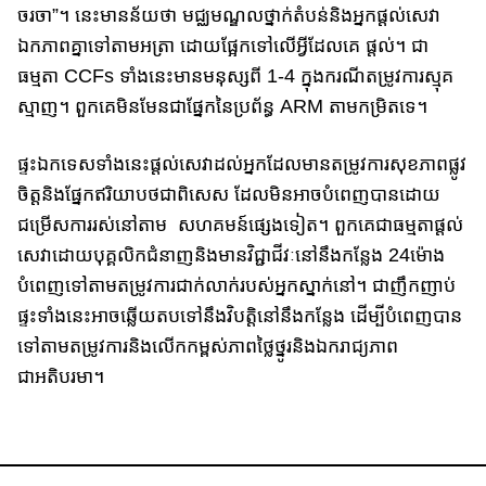
ចរចា”។​ នេះមានន័យថា មជ្ឈមណ្ឌលថ្នាក់តំបន់​និង​អ្នកផ្តល់សេវា​
ឯកភាព​គ្នា​ទៅ​តាមអត្រា ដោយផ្អែកទៅលើ​អ្វីដែលគេ ផ្តល់។​ ជា
ធម្មតា CCFs ទាំងនេះ​មានមនុស្សពី 1-4 ក្នុងករណីតម្រូវការស្មុគ
ស្មាញ។ ពួកគេ​មិនមែនជាផ្នែក​នៃ​ប្រព័ន្ធ ARM តាមកម្រិតទេ។
ផ្ទះឯកទេសទាំងនេះ​ផ្តល់សេវាដល់អ្នក​ដែល​មានតម្រូវការសុខភាពផ្លូវ
ចិត្តនិង​ផ្នែកឥរិយាបថជាពិសេស ដែលមិនអាច​បំពេញ​បាន​ដោយ​
ជម្រើសការរស់នៅតាម សហគមន៍ផ្សេងទៀត។​ ពួកគេជាធម្មតា​ផ្តល់​
សេវា​ដោយបុគ្គលិក​ជំនាញនិងមានវិជ្ជាជីវៈ​នៅ​នឹង​កន្លែង 24ម៉ោង​
បំពេញទៅតាម​តម្រូវការជាក់លាក់របស់អ្នក​ស្នាក់នៅ។ ជាញឹកញាប់
ផ្ទះទាំងនេះ​អាច​ឆ្លើយ​តប​ទៅនឹង​វិបត្តិនៅនឹងកន្លែង​ ដើម្បីបំពេញ​បាន
ទៅតាមតម្រូវការ​និង​លើកកម្ពស់​ភាពថ្លៃថ្នូរនិង​ឯករាជ្យភាព​
ជាអតិបរមា។