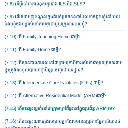
(7.8) តើអ្វីទៅជាភាពខុសគ្នា​រវាង ILS និង SLS?
(7.9) តើសេវា​មជ្ឈមណ្ឌលក្នុងតំបន់​ប្រភេទ​ណា​ដែលអាចជួយ​ខ្ញុំ​នៅពេល​
ដែល​ខ្ញុំ​ចង់​បន្ត​រស់នៅ​តាមផ្ទះ​ជាមួយ​គ្រួសារ​​របស់ខ្ញុំ?
(7.10) តើ Family Teaching Home ជាអ្វី?
(7.11) តើ Family Home ជាអ្វី?
(7.12) តើស្ថានភាព​ការរស់នៅ​ជា​ក្រុម​​ក្រៅពីការរស់នៅ​ជាមួយគ្រួសារតាម
ផ្ទះ​​ត្រូវតែទទួលបានអាជ្ញាប័ណ្ណ​ចេញដោយ​រដ្ឋទេ?
(7.13) តើ Intermediate Care Facilities (ICFs) ជាអ្វី?
(7.14) តើ Alternative Residential Model (ARM)ជាអ្វី​?
(7.15) តើមានផ្ទះស្នាក់នៅជាក្រុម​ក្រៅពីផ្ទះនៅក្នុង​ប្រព័ន្ធ ARM ទេ?
(7.16) តើមានផ្ទះ​ណាផ្សេង​សម្រាប់អ្នក​ដែល​មាន​តម្រូវការផ្នែក​ឥរិយាបថ