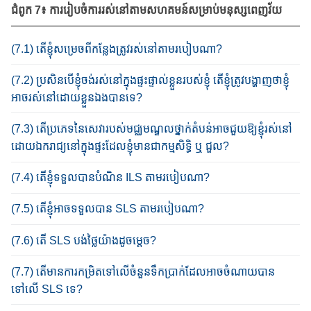
ជំ​ពូក​ 7៖ ការរៀប​ចំការរស់នៅ​តាមសហគមន៍​សម្រាប់មនុស្ស​ពេញវ័យ
(7.1) តើខ្ញុំ​សម្រេច​ពី​កន្លែង​ត្រូវរស់នៅ​តាម​របៀប​ណា?
(7.2) ប្រសិនបើ​​ខ្ញុំ​ចង់រស់​នៅ​ក្នុង​ផ្ទះផ្ទាល់ខ្លួន​របស់ខ្ញុំ តើ​ខ្ញុំ​ត្រូវ​បង្ហាញថា​ខ្ញុំ​
អាច​រស់នៅ​ដោយ​ខ្លួន​ឯងបាន​ទេ?​
(7.3) តើប្រភេទ​នៃ​សេវា​របស់​មជ្ឈមណ្ឌល​ថ្នាក់តំបន់​អាច​ជួយ​ឱ្យ​ខ្ញុំ​រស់​នៅ​
ដោយ​ឯករាជ្យ​នៅ​ក្នុង​ផ្ទះ​ដែល​ខ្ញុំ​មានជាកម្មសិទ្ធិ ឬ ជួល?
(7.4) តើខ្ញុំទទួល​បាន​បំណិន ILS តាមរបៀបណា?
(7.5) តើខ្ញុំ​អាច​ទទួល​បាន​ SLS តាមរបៀបណា?
(7.6) តើ SLS បង់ថ្លៃ​យ៉ាងដូចម្តេច?
(7.7) តើមានការកម្រិត​ទៅលើ​ចំនួន​ទឹកប្រាក់​ដែល​អាច​ចំណាយ​បាន
ទៅលើ SLS ទេ?