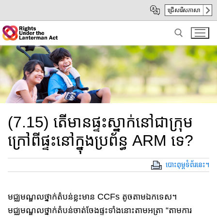
Skip
Skip
ជ្រើសរើសភាសា
to
to
Main
sub
Content
navigation
Search for:
(7.15) តើមានផ្ទះស្នាក់នៅជាក្រុម​
ក្រៅពីផ្ទះនៅក្នុង​ប្រព័ន្ធ ARM ទេ?
បោះពុម្ពទំព័រនេះ។
មជ្ឈមណ្ឌលថ្នាក់តំបន់ខ្លះ​មាន​ CCFs តូចតាមឯកទេស។​
មជ្ឈមណ្ឌលថ្នាក់តំបន់​ចាត់ចែងផ្ទះទាំងនោះតាម​អត្រា “តាមការ