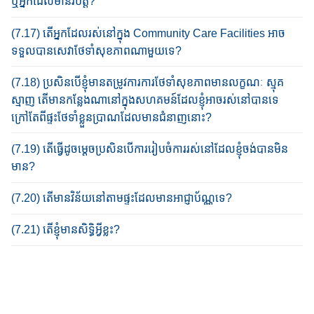
ឬអ្នក​ដែល​មាន​វិបត្តិ?
(7.17) តើអ្នកដែលរស់នៅក្នុង Community Care Facilities អាច
ទទួល​បាន​សេវាថែទាំសុខភាព​ណាមួយ​ទេ?
(7.18) ប្រសិនបើ​ខ្ញុំ​មាន​តម្រូវការ​ការថែទាំសុខភាព​មានលក្ខណៈ ​ស្មុគ
ស្មាញ តើមានកន្លែង​ណានៅក្នុង​សហគមន៍​ដែល​ខ្ញុំ​អាច​រស់នៅបាន​ទេ
ក្រៅតែពី​ផ្ទះថែទាំខ្លួនប្រាណ​ដែលមានជំនាញនោះ?
(7.19) តើធ្វើដូចម្តេច​ប្រសិនបើ​ការរៀបចំការរស់នៅ​ដែលខ្ញុំ​ចង់​បាន​មិន​
មាន?
(7.20) តើមានវិន័យ​នៅតាម​ផ្ទះដែលមានអាជ្ញាប័ណ្ណទេ?
(7.21) តើខ្ញុំមានសិទ្ធិអ្វីខ្លះ?