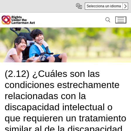
Skip
Saltar
Selecciona un idioma
to
a
Main
subnavegación
Content
Search for:
(2.12) ¿Cuáles son las
condiciones estrechamente
relacionadas con la
discapacidad intelectual o
que requieren un tratamiento
similar al de la discapacidad