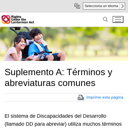
Skip
Saltar
Selecciona un idioma
to
a
Main
subnavegación
Content
Search for:
Suplemento A: Términos y
abreviaturas comunes
Imprime esta página
El sistema de Discapacidades del Desarrollo
(llamado DD para abreviar) utiliza muchos términos