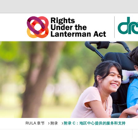
Skip
跳
to
至
Main
子
Content
导
航
RULA 章节
附录
附录 C：地区中心提供的服务和支持