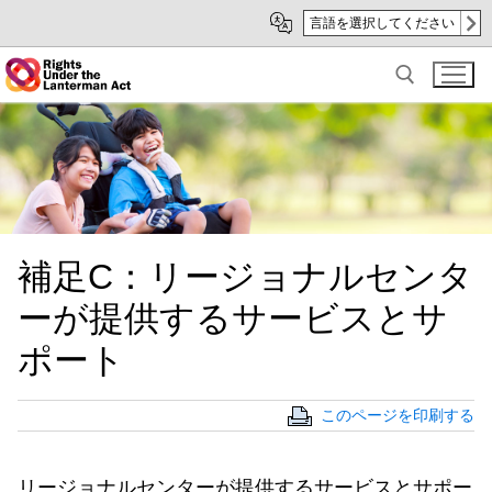
Skip
Skip
言語を選択してください
to
to
Main
sub
Content
navigation
Search for:
補足C：リージョナルセンタ
ーが提供するサービスとサ
ポート
このページを印刷する
リージョナルセンターが提供するサービスとサポー