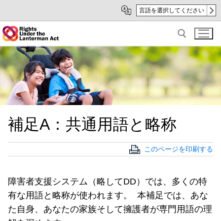
Skip
Skip
言語を選択してください
to
to
Main
sub
Content
navigation
Search for:
補足A：共通用語と略称
このページを印刷する
障害者支援システム（略してDD）では、多くの特
有な用語と略称が使われます。 本補足では、あな
た自身、あなたの家族そして擁護者が専門用語の理